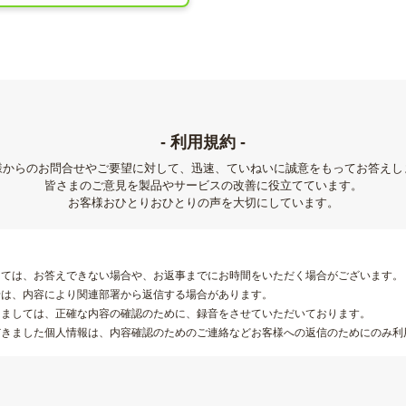
- 利用規約 -
様からのお問合せやご要望に対して、迅速、ていねいに誠意をもってお答えし
皆さまのご意見を製品やサービスの改善に役立てています。
お客様おひとりおひとりの声を大切にしています。
しては、お答えできない場合や、お返事までにお時間をいただく場合がございます。
せは、内容により関連部署から返信する場合があります。
きましては、正確な内容の確認のために、録音をさせていただいております。
だきました個人情報は、内容確認のためのご連絡などお客様への返信のためにのみ利
供する場合を除き、第三者に提供することは一切ありません。
用および転載はご遠慮ください。
、他のお客様の問題解決につながると弊社にて判断させていただいた場合は、ご本人
載させていただきます。